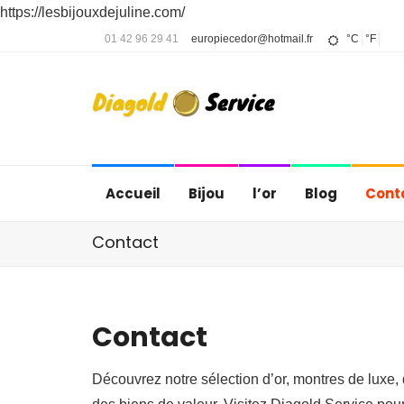
https://lesbijouxdejuline.com/
01 42 96 29 41
europiecedor@hotmail.fr
°C
°F
Accueil
Bijou
l’or
Blog
Cont
Contact
Contact
Découvrez notre sélection d’or, montres de luxe, d